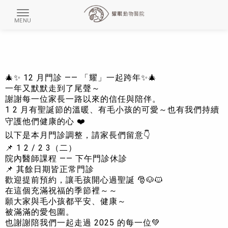
🎄✨ 12 月門診 —— 「耀」一起跨年✨🎄
一年又默默走到了尾聲～
謝謝每一位家長一路以來的信任與陪伴。
1 2 月有聖誕節的溫暖、有毛小孩的可愛～也有我們持續
守護他們健康的心 ❤️
以下是本月門診調整，請家長們留意👇
📌 1 2 / 2 3（二）
院內醫師課程 —— 下午門診休診
📌 其餘日期皆正常門診
歡迎提前預約，讓毛孩開心過聖誕 🎅🐶🐱
在這個充滿祝福的季節裡～～
願大家與毛小孩都平安、健康～
被滿滿的愛包圍。
也謝謝陪我們一起走過 2025 的每一位💚