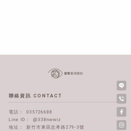
035726688
@338nwwiz
新竹市東區忠孝路279-3號